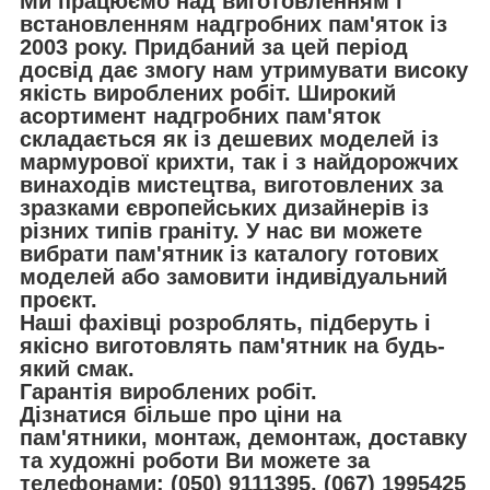
Ми працюємо над виготовленням і
встановленням надгробних пам'яток із
2003 року. Придбаний за цей період
досвід дає змогу нам утримувати високу
якість вироблених робіт. Широкий
асортимент надгробних пам'яток
складається як із дешевих моделей із
мармурової крихти, так і з найдорожчих
винаходів мистецтва, виготовлених за
зразками європейських дизайнерів із
різних типів граніту. У нас ви можете
вибрати пам'ятник із каталогу готових
моделей або замовити індивідуальний
проєкт.
Наші фахівці розроблять, підберуть і
якісно виготовлять пам'ятник на будь-
який смак.
Гарантія вироблених робіт.
Дізнатися більше про ціни на
пам'ятники, монтаж, демонтаж, доставку
та художні роботи Ви можете за
телефонами: (050) 9111395, (067) 1995425