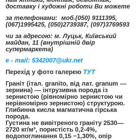
доставку і художні роботи Ви можете
за телефонами:
моб.(050) 9111395,
(067)1995425, (050)2739387, (097)3769593
чи за адресою: м. Луцьк, Київський
майдан, 11 (внутрішній двір
супермаркета)
e - mail: 5342007@ukr.net
Перехід у фото галерею
ТУТ
Граніт (італ. granito, від лат. granum —
зернина) — інтрузивна порода із
зернистою (рівномірно зернистою чи
нерівномірно зернистою) структурою.
Глибинна кисла магматична гірська
порода.
Густина не вивітреного граніту 2530—
2720 кг/м³, пористість 0,2-4%,
водопоглинання 0,15 −1,30%, опір