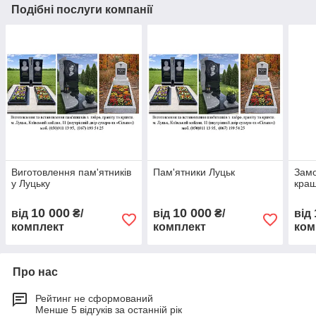
Подібні послуги компанії
Виготовлення пам'ятників
Пам'ятники Луцьк
Замо
у Луцьку
кращ
10 000
10 000
від
₴/
від
₴/
від
комплект
комплект
ком
Про нас
Рейтинг не сформований
Менше 5 відгуків за останній рік