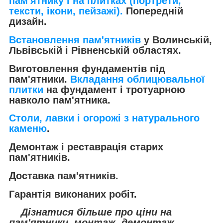
пам'ятнику і на плитках (портрети,
тексти, ікони, пейзажі).
Попередній
дизайн.
Встановлення пам'ятників
у Волинській,
Львівській і Рівненській областях.
Виготовлення фундаментів під
пам'ятники.
Вкладання облицювальної
плитки
на фундамент і тротуарною
навколо пам'ятника.
Столи, лавки і огорожі з натурального
каменю
.
Демонтаж і реставрація старих
пам'ятників.
Д
оставка пам'ятників.
Гарантія виконаних робіт.
Дізнатися більше про ціни на
пам'ятники, монтаж, демонтаж,