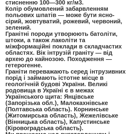
стисненню 100—300 кг/м3.
Колір обумовлений забарвленням
польових шпатів — може бути ясно-
сірий, жовтуватий, рожевий, червоний,
зелений.
Гранітні породи утворюють батоліти,
штоки, а також лаколіти та
міжформаційні поклади в складчастих
областях. Вік інтрузій граніту — від
архею до кайнозою. Походження —
гетерогенне.
Граніти переважають серед інтрузивних
порід і займають істотне місце в
геологічній будові України. Великі
родовища в Україні є в межах
Українського щита: Янцівське
(Запорізька обл.), Малокахнівське
(Полтавська область). Корнинське
(Житомирська область), Жежелівське
(Вінницька область), Капустинське
(Кіровоградська область).