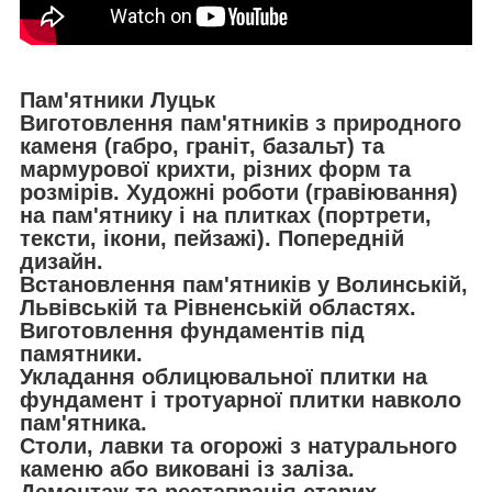
Пам'ятники Луцьк
Виготовлення пам'ятників з природного
каменя (габро, граніт, базальт) та
мармурової крихти, різних форм та
розмірів. Художні роботи (гравіювання)
на пам'ятнику і на плитках (портрети,
тексти, ікони, пейзажі). Попередній
дизайн.
Встановлення пам'ятників у Волинській,
Львівській та Рівненській областях.
Виготовлення фундаментів під
памятники.
Укладання облицювальної плитки на
фундамент і тротуарної плитки навколо
пам'ятника.
Столи, лавки та огорожі з натурального
каменю або виковані із заліза.
Демонтаж та реставрація старих