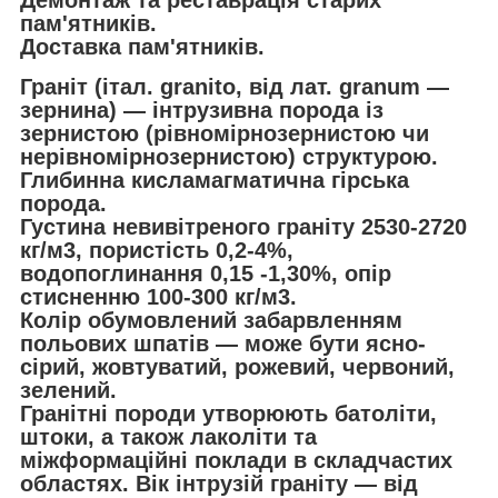
пам'ятників.
Доставка пам'ятників.
Граніт (італ. granito, від лат. granum —
зернина) — інтрузивна порода із
зернистою (рівномірнозернистою чи
нерівномірнозернистою) структурою.
Глибинна кисламагматична гірська
порода.
Густина невивітреного граніту 2530-2720
кг/м3, пористість 0,2-4%,
водопоглинання 0,15 -1,30%, опір
стисненню 100-300 кг/м3.
Колір обумовлений забарвленням
польових шпатів — може бути ясно-
сірий, жовтуватий, рожевий, червоний,
зелений.
Гранітні породи утворюють батоліти,
штоки, а також лаколіти та
міжформаційні поклади в складчастих
областях. Вік інтрузій граніту — від