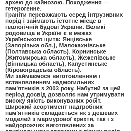
архею до кайнозою. Походження —
гетерогенне.
Граніти переважають серед інтрузивних
порід і займають істотне місце в
геологічній будові України. Великі
родовища в Україні є в межах
Українського щита: Янцівське
(Запорізька обл.), Малокахнівське
(Полтавська область). Корнинське
(Житомирська область), Жежелівське
(Вінницька область), Капустинське
(Кіровоградська область).
Ми займаємося виготовленням і
встановленням надмогильних
пам'ятників з 2003 року. Набутий за цей
період досвід дозволяє нам утримувати
високу якість виконуваних робіт.
Широкий асортимент надгробних
пам'ятників складається як з дешевих
моделей з мармурової крихти, так і з
найдорожчих виготовлених за