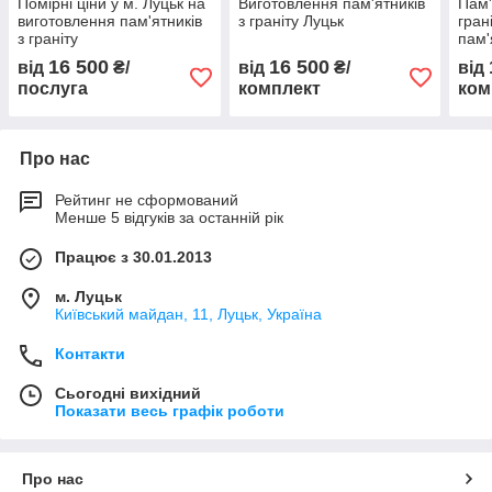
Помірні ціни у м. Луцьк на
Виготовлення пам'ятників
Пам'
виготовлення пам'ятників
з граніту Луцьк
гран
з граніту
пам'
16 500
16 500
від
₴/
від
₴/
від
послуга
комплект
ком
Про нас
Рейтинг не сформований
Менше 5 відгуків за останній рік
Працює з 30.01.2013
м. Луцьк
Київський майдан, 11, Луцьк, Україна
Контакти
Сьогодні вихідний
Показати весь графік роботи
Про нас