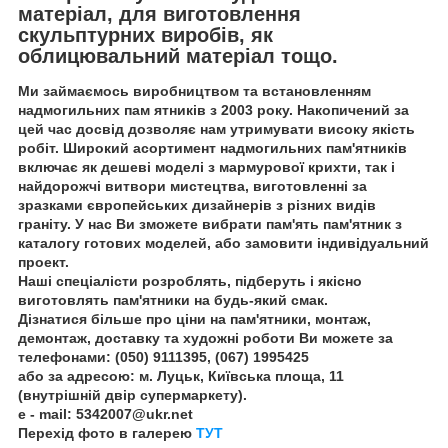
матеріал, для виготовлення
скульптурних виробів, як
облицювальний матеріал тощо.
Ми займаємось виробництвом та встановленням
надмогильних пам ятників з 2003 року. Накопичений за
цей час досвід дозволяє нам утримувати високу якість
робіт. Широкий асортимент надмогильних пам'ятників
включає як дешеві моделі з мармурової крихти, так і
найдорожчі витвори мистецтва, виготовленні за
зразками європейських дизайнерів з різних видів
граніту. У нас Ви зможете вибрати пам'ять пам'ятник з
каталогу готових моделей, або замовити індивідуальний
проект.
Наші спеціалісти розроблять, підберуть і якісно
виготовлять пам'ятники на будь-який смак.
Дізнатися більше про ціни на пам'ятники, монтаж,
демонтаж, доставку та художні роботи Ви можете за
телефонами: (050) 9111395, (067) 1995425
або за адресою: м. Луцьк, Київська площа, 11
(внутрішній двір супермаркету).
e - mail: 5342007@ukr.net
Перехід фото в галерею
ТУТ