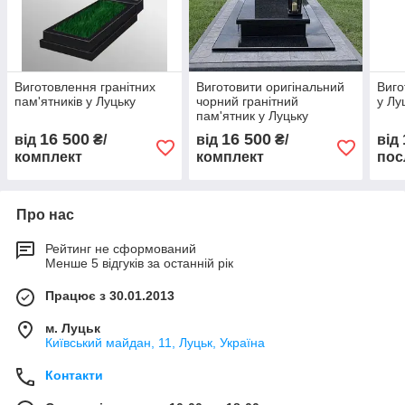
Виготовлення гранітних
Виготовити оригінальний
Виго
пам'ятників у Луцьку
чорний гранітний
у Лу
пам'ятник у Луцьку
16 500
16 500
від
₴/
від
₴/
від
комплект
комплект
пос
Про нас
Рейтинг не сформований
Менше 5 відгуків за останній рік
Працює з 30.01.2013
м. Луцьк
Київський майдан, 11, Луцьк, Україна
Контакти