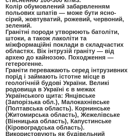
Колір обумовлений забарвленням
польових шпатів — може бути ясно-
сірий, жовтуватий, рожевий, червоний,
зелений.
Гранітні породи утворюють батоліти,
штоки, а також лаколіти та
міжформаційні поклади в складчастих
областях. Вік інтрузій граніту — від
архею до кайнозою. Походження —
гетерогенне.
Граніти переважають серед інтрузивних
порід і займають істотне місце в
геологічній будові України. Великі
родовища в Україні є в межах
Українського щита: Янцівське
(Запорізька обл.), Малокахнівське
(Полтавська область). Корнинське
(Житомирська область), Жежелівське
(Вінницька область), Капустинське
(Кіровоградська область).
Використовують як будівельний