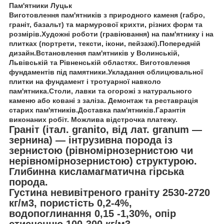
Пам'ятники Луцьк
Виготовлення пам'ятників з природного каменя (габро,
граніт, базальт) та мармурової крихти, різних форм та
розмірів.Художні роботи (гравіювання) на пам'ятнику і на
плитках (портрети, тексти, ікони, пейзажі).Попередній
дизайн.Встановлення пам'ятників у Волинській,
Львівській та Рівненській областях. Виготовлення
фундаментів під памятники.Укладання облицювальної
плитки на фундамент і тротуарної навколо
пам'ятника.Столи, лавки та огорожі з натурального
каменю або ковані з заліза. Демонтаж та реставрація
старих пам'ятників.Доставка пам'ятників.Гарантія
виконаних робіт. Можлива відстрочка платежу.
Граніт (італ. granito, від лат. granum —
зернина) — інтрузивна порода із
зернистою (рівномірнозернистою чи
нерівномірнозернистою) структурою.
Глибинна кисламагматична гірська
порода.
Густина невивітреного граніту 2530-2720
кг/м3, пористість 0,2-4%,
водопоглинання 0,15 -1,30%, опір
стисненню 100-300 кг/м3.