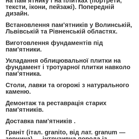
на пам'ятнику і на плитках (портрети,
тексти, ікони, пейзажі). Попередній
дизайн.
Встановлення пам'ятників у Волинській,
Львівській та Рівненській областях.
Виготовлення фундаментів під
пам'ятники.
Укладання облицювальної плитки на
фундамент і тротуарної плитки навколо
пам'ятника.
Столи, лавки та огорожі з натурального
каменю.
Демонтаж та реставрація старих
пам'ятників.
Д
оставка пам'ятників .
Граніт (італ. granito, від лат. granum —
зернина) — інтрузивна порода із