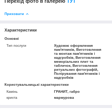
Перехід фото в галерею
ТУТ
Приховати
Характеристики
Основні
Тип послуги
Художнє оформлення
пам'ятників, Виготовлення
та монтаж пам'ятників і
надгробків, Виготовлення
меморіальних плит та
табличок, Виготовлення
ритуальних фотографій,
Полірування пам'ятників і
надгробків
Користувальницькі характеристики
Камінь
ГРАНИТ, габро
крихта
мармурова