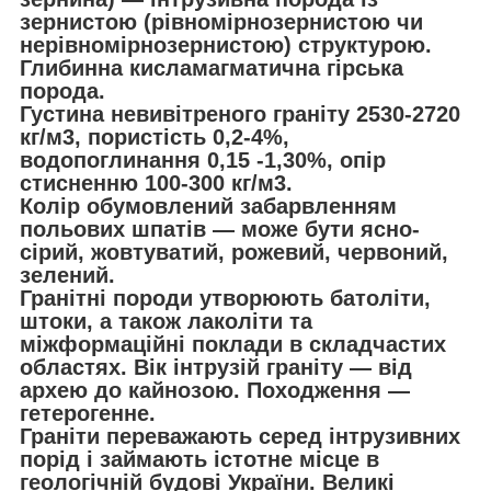
зернистою (рівномірнозернистою чи
нерівномірнозернистою) структурою.
Глибинна кисламагматична гірська
порода.
Густина невивітреного граніту 2530-2720
кг/м3, пористість 0,2-4%,
водопоглинання 0,15 -1,30%, опір
стисненню 100-300 кг/м3.
Колір обумовлений забарвленням
польових шпатів — може бути ясно-
сірий, жовтуватий, рожевий, червоний,
зелений.
Гранітні породи утворюють батоліти,
штоки, а також лаколіти та
міжформаційні поклади в складчастих
областях. Вік інтрузій граніту — від
архею до кайнозою. Походження —
гетерогенне.
Граніти переважають серед інтрузивних
порід і займають істотне місце в
геологічній будові України. Великі