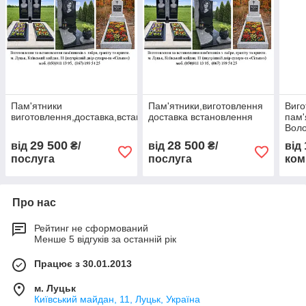
Пам'ятники
Пам'ятники,виготовлення
Виго
виготовлення,доставка,встановлення
доставка встановлення
пам'
Вол
29 500
28 500
від
₴/
від
₴/
від
послуга
послуга
ком
Про нас
Рейтинг не сформований
Менше 5 відгуків за останній рік
Працює з 30.01.2013
м. Луцьк
Київський майдан, 11, Луцьк, Україна