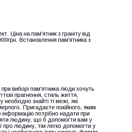
кт. Ціна на пам'ятник з граніту від
000грн. Встановлення пам'ятника з
й при виборі пам'ятника люди хочуть
ттєві прагнення, стиль життя,
 необхідно знайті ті межі, які
мерлого. Пригадаєте покійного, яким
цю інформацію потрібно надати при
яти людину, що б допомогти вам у
ї про людину, тім легко допомогти у
так і необхідного типу каменя, форми