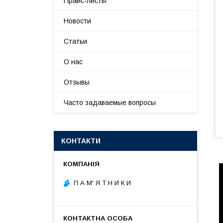
Прайс-листы
Новости
Статьи
О нас
Отзывы
Часто задаваемые вопросы
КОНТАКТИ
П А М' Я Т Н И К И