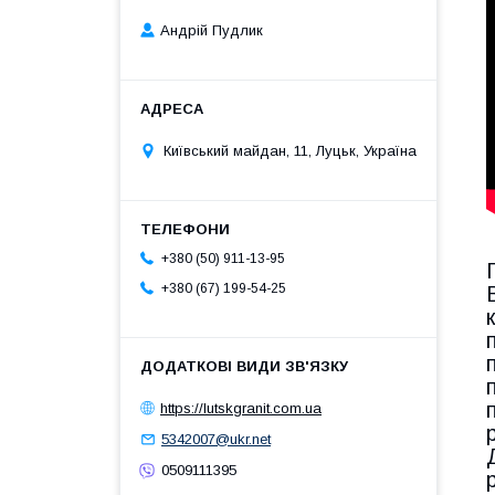
Андрій Пудлик
Київський майдан, 11, Луцьк, Україна
+380 (50) 911-13-95
+380 (67) 199-54-25
https://lutskgranit.com.ua
5342007@ukr.net
0509111395