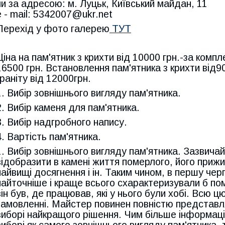
чи за адресою: м. Луцьк, Київський майдан, 11
e - mail: 5342007@ukr.net
Перехід у фото галерею
ТУТ
Ціна на пам'ятник з крихти від 10000 грн.-за компле
16500 грн. Встановлення пам'ятника з крихти від9
граніту від 12000грн.
1. Вибір зовнішнього вигляду пам'ятника.
2. Вибір каменя для пам'ятника.
3. Вибір надгробного напису.
4. Вартість пам'ятника.
1. Вибір зовнішнього вигляду пам'ятника. Зазвича
відобразити в камені життя померлого, його прижи
найвищі досягнення і ін. Таким чином, в першу чергу
найточніше і краще всього схарактеризували б по
він був, де працював, які у нього були хобі. Всю 
замовленні. Майстер повинен повністю представл
виборі найкращого рішення. Чим більше інформаці
виборі як самого зовнішнього вигляду пам'ятника, 