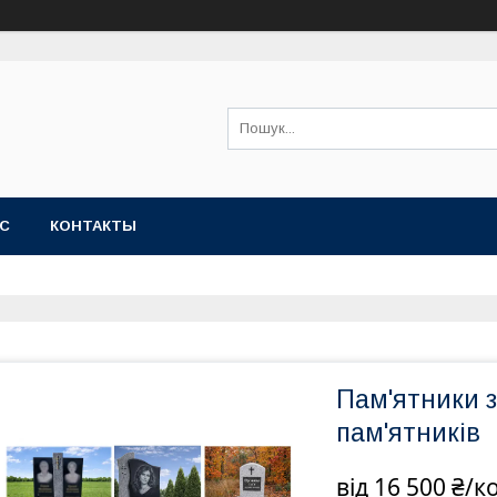
АС
КОНТАКТЫ
Пам'ятники з
пам'ятників
від
16 500 ₴/к