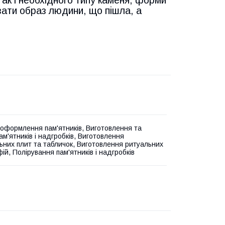
зати образ людини, що пішла, а
.
оформлення пам'ятників, Виготовлення та
м'ятників і надгробків, Виготовлення
ьних плит та табличок, Виготовлення ритуальних
й, Полірування пам'ятників і надгробків