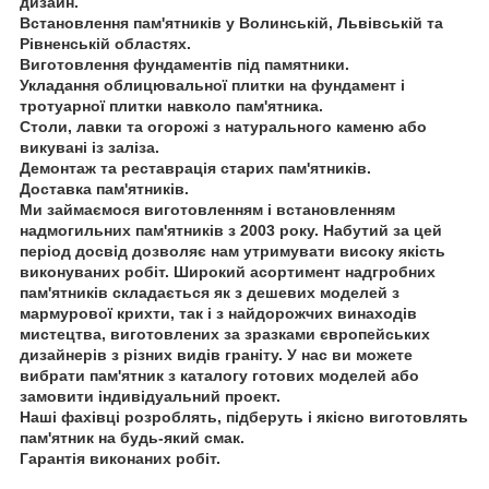
дизайн.
Встановлення пам'ятників у Волинській, Львівській та
Рівненській областях.
Виготовлення фундаментів під памятники.
Укладання облицювальної плитки на фундамент і
тротуарної плитки навколо пам'ятника.
Столи, лавки та огорожі з натурального каменю або
викувані із заліза.
Демонтаж та реставрація старих пам'ятників.
Доставка пам'ятників.
Ми займаємося виготовленням і встановленням
надмогильних пам'ятників з 2003 року. Набутий за цей
період досвід дозволяє нам утримувати високу якість
виконуваних робіт. Широкий асортимент надгробних
пам'ятників складається як з дешевих моделей з
мармурової крихти, так і з найдорожчих винаходів
мистецтва, виготовлених за зразками європейських
дизайнерів з різних видів граніту. У нас ви можете
вибрати пам'ятник з каталогу готових моделей або
замовити індивідуальний проект.
Наші фахівці розроблять, підберуть і якісно виготовлять
пам'ятник на будь-який смак.
Гарантія виконаних робіт.