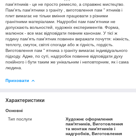
пам'ятників - це не просто ремесло, а справжнє мистецтво.
Пам'ять пам'ятники з граніту , виготовлення пам " ятників і
плит вимагає не тільки вміння працювати з різними
гранітними матеріалами. Надгробні пам пам'ятники не
допускають вольностей, художніх експериментів. Форма,
малюнок - все має відповідати певним канонам. У тієї ж
годину пам'ять пам'ятник повинен виражати почуття: ніжність,
теплоту, смуток, світлі спогади або ж гідність, гордість.
Виготовлення пам " ятника з граніту вимагає індивідуального
підходу. Адже, по суті, надгробок повинне відповідати духу
покійного і бути таким же унікальним і неповторним, як і сама
людина.
Приховати
Характеристики
Основні
Тип послуги
Художнє оформлення
пам'ятників, Виготовлення
та монтаж пам'ятників і
надгробків, Виготовлення