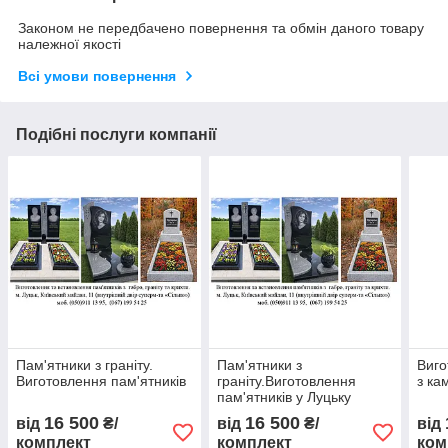
Законом не передбачено повернення та обмін даного товару
належної якості
Всі умови повернення
Подібні послуги компанії
Пам'ятники з граніту.
Пам'ятники з
Виго
Виготовлення пам'ятників
граніту.Виготовлення
з ка
пам'ятників у Луцьку
16 500
16 500
від
₴/
від
₴/
від
комплект
комплект
ком