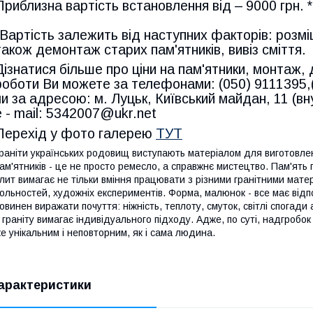
Приблизна вартість встановлення від – 9000 грн. *
*Вартість залежить від наступних факторів: розміщ
також демонтаж старих пам'ятників, вивіз сміття.
Дізнатися більше про ціни на пам'ятники, монтаж,
роботи Ви можете за телефонами: (050) 9111395,
чи за адресою: м. Луцьк, Київський майдан, 11 (вн
e - mail: 5342007@ukr.net
Перехід у фото галерею
ТУТ
раніти українських родовищ виступають матеріалом для виготовлен
ам'ятників - це не просто ремесло, а справжнє мистецтво. Пам'ять п
лит вимагає не тільки вміння працювати з різними гранітними мат
ольностей, художніх експериментів. Форма, малюнок - все має відпо
овинен виражати почуття: ніжність, теплоту, смуток, світлі спогади 
 граніту вимагає індивідуального підходу. Адже, по суті, надгробок
е унікальним і неповторним, як і сама людина.
арактеристики