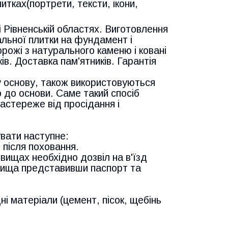
итках(портрети, тексти, ікони,
 і Рівненській областях. Виготовлення
льної плитки на фундамент і
орожі з натурального каменю і ковані
ів. Доставка пам'ятників. Гарантія
у основу, також використовуються
 до основи. Саме такий спосіб
застереже від просідання і
вати наступне:
 після поховання.
ищах необхідно дозвіл на в'їзд
овища представивши паспорт та
ні матеріали (цемент, пісок, щебінь