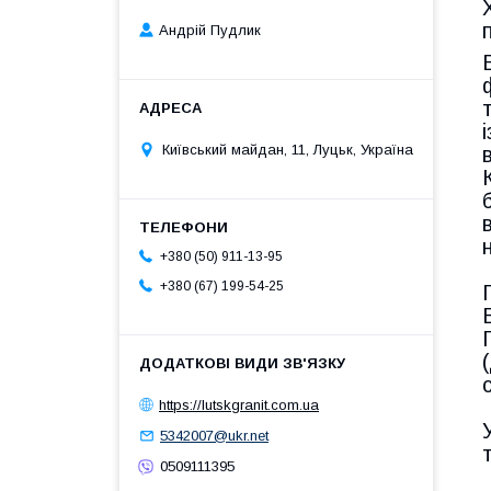
Андрій Пудлик
Київський майдан, 11, Луцьк, Україна
+380 (50) 911-13-95
+380 (67) 199-54-25
https://lutskgranit.com.ua
5342007@ukr.net
0509111395