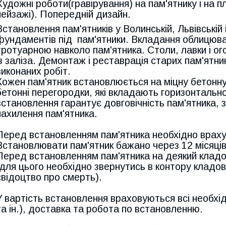
Художні роботи(гравірування) на пам'ятнику і на пл
пейзажі). Попередній дизайн.
Встановлення пам'ятників у Волинській, Львівській
фундаментів під пам'ятники. Вкладання облицюва
тротуарною навколо пам'ятника. Столи, лавки і ог
із заліза. Демонтаж і реставрація старих пам'ятник
виконаних робіт.
Кожен пам'ятник встановлюється на міцну бетонн
бетонні перегородки, які вкладають горизонтально
встановлення гарантує довговічність пам'ятника, 
нахилення пам'ятника.
Перед встановленням пам'ятника необхідно враху
Встановлювати пам'ятник бажано через 12 місяців
Перед встановленням пам'ятника на деякий кладов
(для цього необхідно звернутись в контору клад
свідоцтво про смерть).
У вартість встановлення враховуються всі необхід
та ін.), доставка та робота по встановленню.