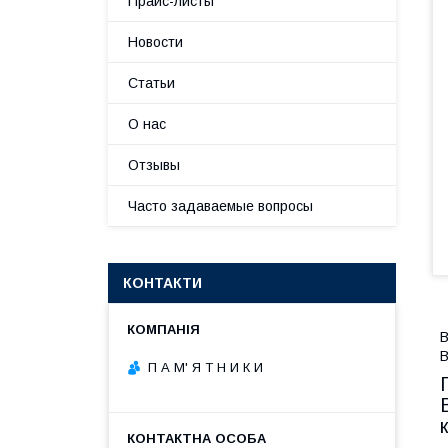
Прайс-листы
Новости
Статьи
О нас
Отзывы
Часто задаваемые вопросы
КОНТАКТИ
В
В
П А М' Я Т Н И К И