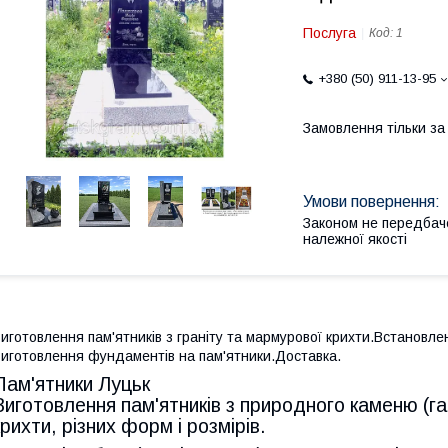
Послуга
Код:
1
+380 (50) 911-13-95
Замовлення тільки з
Законом не передбач
належної якості
иготовлення пам'ятників з граніту та мармурової крихти.Встановл
иготовлення фундаментів на пам'ятники.Доставка.
Пам'ятники Луцьк
Виготовлення пам'ятників з природного каменю (габ
крихти, різних форм і розмірів.