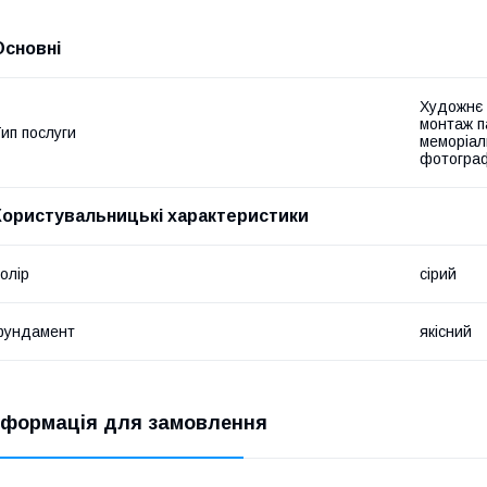
Основні
Художнє 
монтаж па
ип послуги
меморіал
фотографі
Користувальницькі характеристики
олір
сірий
фундамент
якісний
нформація для замовлення