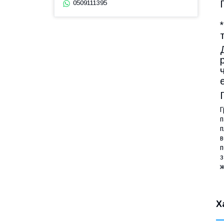
0509111395
Г
п
п
в
п
з
ж
Х