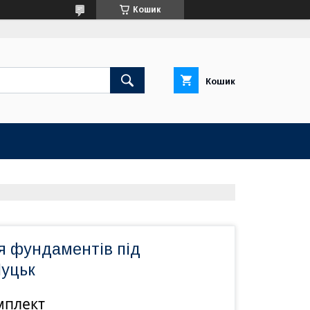
Кошик
Кошик
я фундаментів під
Луцьк
мплект