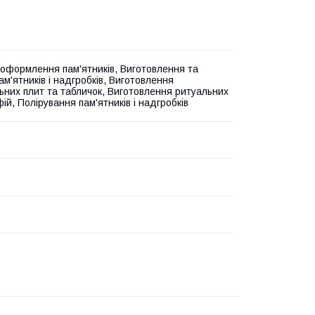
оформлення пам'ятників, Виготовлення та
м'ятників і надгробків, Виготовлення
ьних плит та табличок, Виготовлення ритуальних
й, Полірування пам'ятників і надгробків