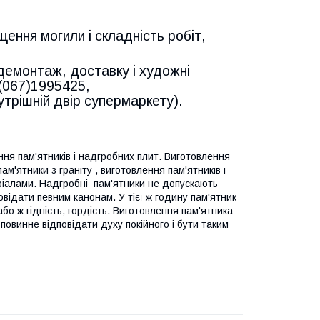
ення могили і складність робіт,
 демонтаж, доставку і художні
(067)1995425,
утрішній двір супермаркету).
ня пам'ятників і надгробних плит. Виготовлення
ам'ятники з граніту , виготовлення пам'ятників і
еріалами. Надгробні пам'ятники не допускають
відати певним канонам. У тієї ж годину пам'ятник
або ж гідність, гордість. Виготовлення пам'ятника
 повинне відповідати духу покійного і бути таким