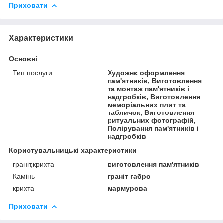
Приховати
Характеристики
Основні
Тип послуги
Художнє оформлення
пам'ятників, Виготовлення
та монтаж пам'ятників і
надгробків, Виготовлення
меморіальних плит та
табличок, Виготовлення
ритуальних фотографій,
Полірування пам'ятників і
надгробків
Користувальницькі характеристики
граніт,крихта
виготовлення пам'ятників
Камінь
граніт габро
крихта
мармурова
Приховати