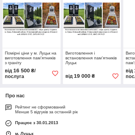
Помірні ціни у м. Луцьк на
Виготовлення і
Виго
виготовлення пам'ятників
встановлення пам'ятників
вст
з граніту
Луцьк
пам'
16 500
від
₴/
від
19 000
від
₴
послуга
пос
Про нас
Рейтинг не сформований
Менше 5 відгуків за останній рік
Працює з 30.01.2013
м. Луцьк