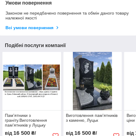
Умови повернення
Законом не передбачено повернення та обмін даного товару
належної якості
Всі умови повернення
Подібні послуги компанії
Пам'ятники з
Виготовлення пам'ятників
Виго
граніту.Виготовлення
з каменю, Луцьк
ціни
пам'ятників у Луцьку
16 500
16 500
від
₴/
від
₴/
від