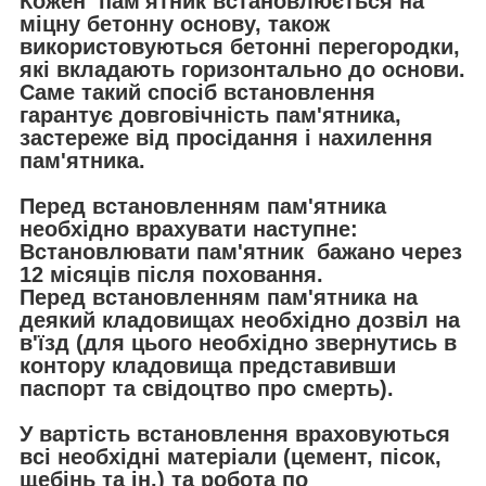
Кожен пам'ятник встановлюється на
міцну бетонну основу, також
використовуються бетонні перегородки,
які вкладають горизонтально до основи.
Саме такий спосіб встановлення
гарантує довговічність пам'ятника,
застереже від просідання і нахилення
пам'ятника.
Перед встановленням пам'ятника
необхідно врахувати наступне:
Встановлювати пам'ятник бажано через
12 місяців після поховання.
Перед встановленням пам'ятника на
деякий кладовищах необхідно дозвіл на
в'їзд (для цього необхідно звернутись в
контору кладовища представивши
паспорт та свідоцтво про смерть).
У вартість встановлення враховуються
всі необхідні матеріали (цемент, пісок,
щебінь та ін.) та робота по