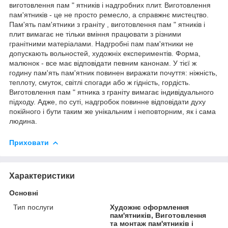
виготовлення пам " ятників і надгробних плит. Виготовлення
пам'ятників - це не просто ремесло, а справжнє мистецтво.
Пам'ять пам'ятники з граніту , виготовлення пам " ятників і
плит вимагає не тільки вміння працювати з різними
гранітними матеріалами. Надгробні пам пам'ятники не
допускають вольностей, художніх експериментів. Форма,
малюнок - все має відповідати певним канонам. У тієї ж
годину пам'ять пам'ятник повинен виражати почуття: ніжність,
теплоту, смуток, світлі спогади або ж гідність, гордість.
Виготовлення пам " ятника з граніту вимагає індивідуального
підходу. Адже, по суті, надгробок повинне відповідати духу
покійного і бути таким же унікальним і неповторним, як і сама
людина.
Приховати
Характеристики
Основні
Тип послуги
Художнє оформлення
пам'ятників, Виготовлення
та монтаж пам'ятників і