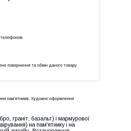
а телефоном
ено повернення та обмін даного товару
ення пам'ятників. Художнє оформлення
ро, граніт, базальт) і мармурової
вірування) на пам'ятнику і на
едній дизайн. Встановлення