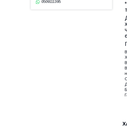
0509111395
В
Х
В
В
н
С
Д
Б
Г
Х