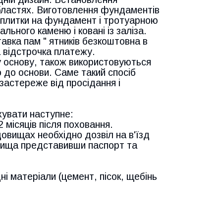
й областях. Виготовлення фундаментів
 плитки на фундамент і тротуарною
ального каменю і ковані із заліза.
тавка пам " ятників безкоштовна в
 відстрочка платежу.
у основу, також використовуються
 до основи. Саме такий спосіб
 застереже від просідання і
хувати наступне:
місяців після поховання.
овищах необхідно дозвіл на в'їзд
овища представивши паспорт та
ні матеріали (цемент, пісок, щебінь