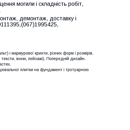
ення могили і складність робіт,
.
 монтаж, демонтаж, доставку і
9111395,(067)1995425,
льт) і мармурової крихти, різних форм і розмірів.
 тексти, ікони, пейзажі). Попередній дизайн.
астях.
ицювальної плитки на фундамент і тротуарною