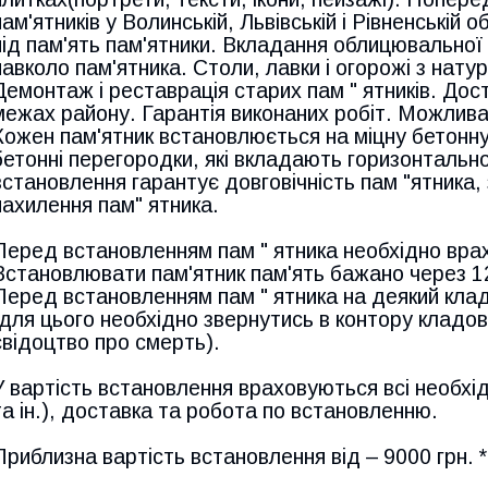
пам'ятників у Волинській, Львівській і Рівненські
під пам'ять пам'ятники. Вкладання облицювальної
навколо пам'ятника. Столи, лавки і огорожі з натур
Демонтаж і реставрація старих пам " ятників. Дос
межах району. Гарантія виконаних робіт. Можлива
Кожен пам'ятник встановлюється на міцну бетонн
бетонні перегородки, які вкладають горизонтально
встановлення гарантує довговічність пам "ятника,
нахилення пам" ятника.
Перед встановленням пам " ятника необхідно вра
Встановлювати пам'ятник пам'ять бажано через 12 
Перед встановленням пам " ятника на деякий клад
(для цього необхідно звернутись в контору клад
свідоцтво про смерть).
У вартість встановлення враховуються всі необхід
та ін.), доставка та робота по встановленню.
Приблизна вартість встановлення від – 9000 грн. *