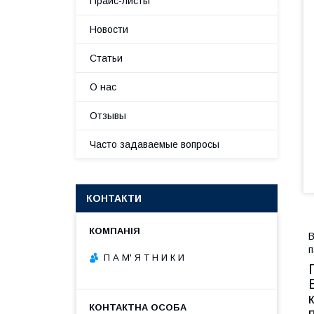
Прайс-листы
Новости
Статьи
О нас
Отзывы
Часто задаваемые вопросы
КОНТАКТИ
В
п
П А М' Я Т Н И К И