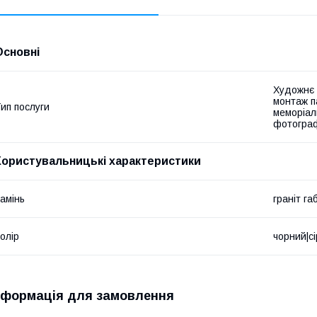
Основні
Художнє 
монтаж па
ип послуги
меморіал
фотографі
Користувальницькі характеристики
амінь
граніт га
олір
чорний|с
нформація для замовлення