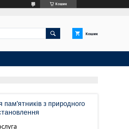
Кошик
Кошик
 пам'ятників з природного
становлення
ослуга