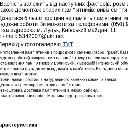
*Вартість залежить від наступних факторів: розміщ
також демонтаж старих пам " ятників, вивіз сміття
Дізнатися більше про ціни на пам'ять пам'ятники,
художні роботи Ви можете за телефонами: (050) 
чі за адресою: м. Луцьк, Київський майдан, 11
e - mail: 5342007@ukr.net
Перехід у фотогалерею
ТУТ
иготовлення пам " ятників з природного каменю (габро, граніт, база
удожні роботи(гравірування) на пам " ятнику і на плитках(портрети,
становлення пам " ятників у Волинській, Львівській і Рівненській обл
иготовлення фундаментів під пам'ять пам'ятники. Вкладання обл
авколо пам " ятника.
толи, лавки і огорожі з натурального каменю і ковані із заліза.
емонтаж і реставрація старих пам " ятників.
езкоштовна доставка пам " ятників в межах району.
арантія виконаних робіт. Можлива відстрочка платежу.
арактеристики