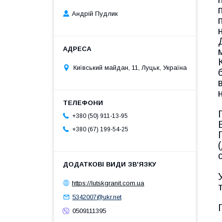
Андрій Пудлик
Київський майдан, 11, Луцьк, Україна
+380 (50) 911-13-95
+380 (67) 199-54-25
https://lutskgranit.com.ua
5342007@ukr.net
0509111395