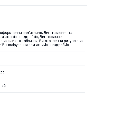
оформлення пам'ятників, Виготовлення та
м'ятників і надгробків, Виготовлення
ьних плит та табличок, Виготовлення ритуальних
й, Полірування пам'ятників і надгробків
бро
ірий