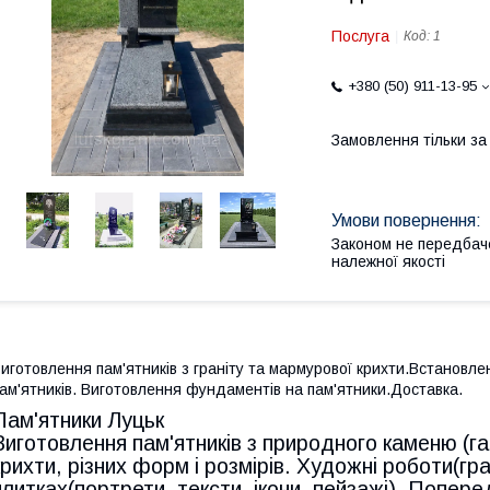
Послуга
Код:
1
+380 (50) 911-13-95
Замовлення тільки з
Законом не передбач
належної якості
иготовлення пам'ятників з граніту та мармурової крихти.Встановл
ам'ятників. Виготовлення фундаментів на пам'ятники.Доставка.
Пам'ятники Луцьк
Виготовлення пам'ятників з природного каменю (габ
крихти, різних форм і розмірів. Художні роботи(гра
плитках(портрети, тексти, ікони, пейзажі). Попер