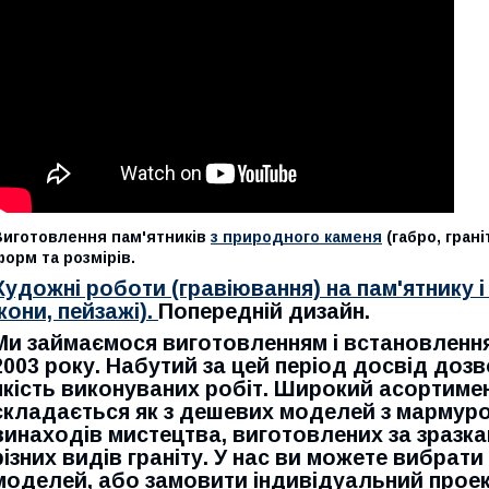
Виготовлення пам'ятників
з природного каменя
(габро, грані
орм та розмірів.
Художні роботи (гравіювання) на пам'ятнику і 
ікони, пейзажі).
Попередній дизайн.
Ми займаємося виготовленням і встановлення
2003 року. Набутий за цей період досвід доз
якість виконуваних робіт. Широкий асортиме
складається як з дешевих моделей з мармуров
винаходів мистецтва, виготовлених за зразка
різних видів граніту. У нас ви можете вибрати
моделей, або замовити індивідуальний проек