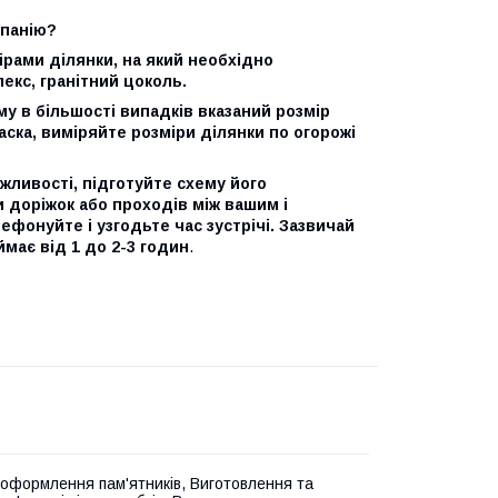
мпанію?
ірами ділянки, на який необхідно
екс, гранітний цоколь.
му в більшості випадків вказаний розмір
аска, виміряйте розміри ділянки по огорожі
жливості, підготуйте схему його
 доріжок або проходів між вашим і
ефонуйте і узгодьте час зустрічі. Зазвичай
має від 1 до 2-3 годин
.
оформлення пам'ятників, Виготовлення та