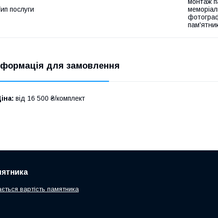
монтаж па
ип послуги
меморіал
фотограф
пам'ятник
нформація для замовлення
іна:
від 16 500 ₴/комплект
мятника
ається вартість памятника