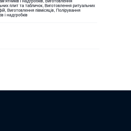
м'ятників і надгробків, Виготовлення
ьних плит та табличок, Виготовлення ритуальних
ій, Виготовлення півмісяців, Полірування
ів і надгробків