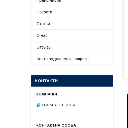
Прайс-листы
Новости
Статьи
О нас
Отзывы
Часто задаваемые вопросы
КОНТАКТИ
П А М' Я Т Н И К И