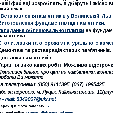
Наші фахівці розроблять, підберуть і якісно 
який смак.
Встановлення пам'ятників у Волинській, Льві
Виготовлення фундаментів під пам'ятники.
Укладання облицювальної плитки
на фундаме
пам'ятника.
Столи, лавки та огорожі з натурального кам
Демонтаж та реставрація старих пам'ятників.
Д
оставка пам'ятників.
Гарантія виконаних робіт. Можлива відстрочк
Дізнатися більше про ціни на пам'ятники, монт
роботи Ви можете
за телефонами:
(050) 9111395, (067) 1995425
або за адресою: м. Луцьк, Київська площа, 11
(вну
e - mail: 5342007@ukr.net
Перехід в фото галерею
ТУТ
е наші сайти:
http://pudlyk.navolyni.com/