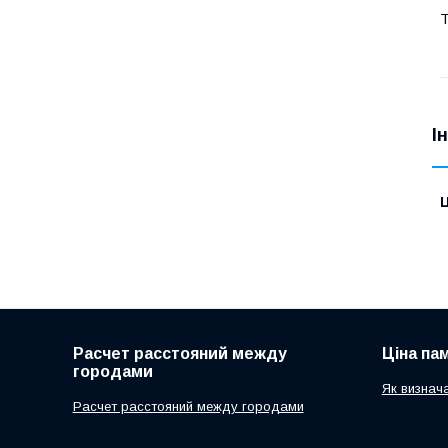
Т
І
Ц
Расчет расстояний между
Ціна па
городами
Як визнач
Расчет расстояний между городами