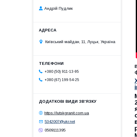
Андрій Пудлик
Київський майдан, 11, Луцьк, Україна
+380 (50) 911-13-95
ф
+380 (67) 199-54-25
https://lutskgranit.com.ua
5342007@ukr.net
0509111395