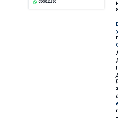
0509111395
щ