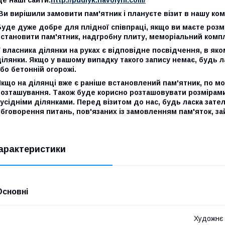
Ви вирішили замовити пам'ятник і плануєте візит в нашу ко
уде дуже добре для плідної співпраці, якщо ви маєте розм
становити пам'ятник, надгробну плиту, меморіальний компл
 власника ділянки на руках є відповідне посвідчення, в яко
ілянки. Якщо у вашому випадку такого запису немає, будь л
бо бетонній огорожі.
кщо на ділянці вже є раніше встановлений пам'ятник, по мо
розташування. Також буде корисно розташовувати розмірами
усідніми ділянками. Перед візитом до нас, будь ласка зател
бговорення питань, пов'язаних із замовленням пам'яток, зай
арактеристики
Основні
Художнє 