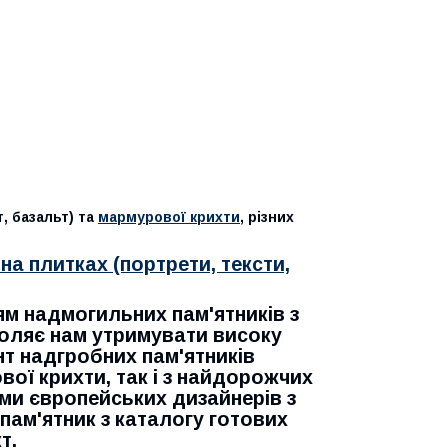
т, базальт) та
мармурової крихти
, різних
на плитках (портрети, тексти,
м надмогильних пам'ятників з
воляє нам утримувати високу
нт надгробних пам'ятників
ої крихти, так і з найдорожчих
ми європейських дизайнерів з
 пам'ятник з каталогу готових
т.