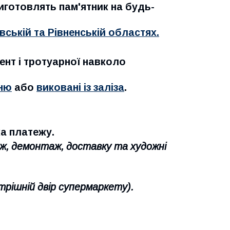
виготовлять пам'ятник на будь-
вській та Рівненській областях.
нт і тротуарної навколо
еню
або
виковані із заліза
.
а платежу.
аж, демонтаж, доставку та художні
трішній двір супермаркету).