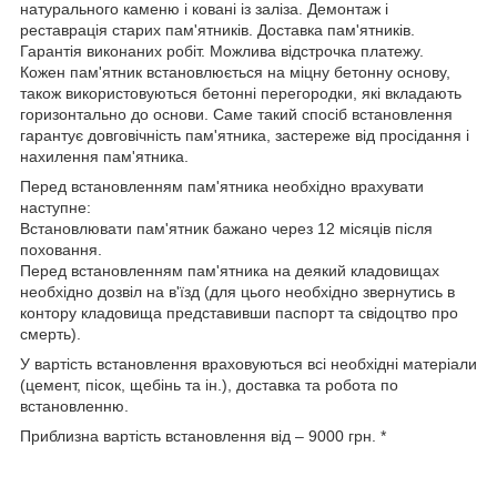
натурального каменю і ковані із заліза. Демонтаж і
реставрація старих пам'ятників. Доставка пам'ятників.
Гарантія виконаних робіт. Можлива відстрочка платежу.
Кожен пам'ятник встановлюється на міцну бетонну основу,
також використовуються бетонні перегородки, які вкладають
горизонтально до основи. Саме такий спосіб встановлення
гарантує довговічність пам'ятника, застереже від просідання і
нахилення пам'ятника.
Перед встановленням пам'ятника необхідно врахувати
наступне:
Встановлювати пам'ятник бажано через 12 місяців після
поховання.
Перед встановленням пам'ятника на деякий кладовищах
необхідно дозвіл на в'їзд (для цього необхідно звернутись в
контору кладовища представивши паспорт та свідоцтво про
смерть).
У вартість встановлення враховуються всі необхідні матеріали
(цемент, пісок, щебінь та ін.), доставка та робота по
встановленню.
Приблизна вартість встановлення від – 9000 грн. *