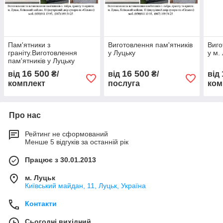
Пам'ятники з
Виготовлення пам'ятників
Виго
граніту.Виготовлення
у Луцьку
у м.
пам'ятників у Луцьку
16 500
16 500
від
₴/
від
₴/
від
комплект
послуга
ком
Про нас
Рейтинг не сформований
Менше 5 відгуків за останній рік
Працює з 30.01.2013
м. Луцьк
Київський майдан, 11, Луцьк, Україна
Контакти
Сьогодні вихідний