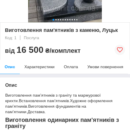
Виготовлення пам'ятників з каменю, Луцьк
Код: 1
Послуга
16 500
від
₴/комплект
Опис
Характеристики
Оплата
Умови повернення
Опис
Виготовлення пам'ятників з граніту та мармурової
крихти.Встановлення пам'ятників.Художне оформлення
пам'ятників.Виготовлення фундаментів на
пам'ятники.Доставка.
Виготовлення одинарних пам'ятників з
граніту