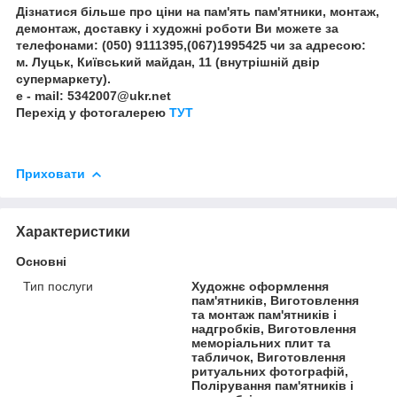
Дізнатися більше про ціни на пам'ять пам'ятники, монтаж,
демонтаж, доставку і художні роботи Ви можете за
телефонами: (050) 9111395,(067)1995425 чи за адресою:
м. Луцьк, Київський майдан, 11 (внутрішній двір
супермаркету).
e - mail: 5342007@ukr.net
Перехід у фотогалерею
ТУТ
Приховати
Характеристики
Основні
Тип послуги
Художнє оформлення
пам'ятників, Виготовлення
та монтаж пам'ятників і
надгробків, Виготовлення
меморіальних плит та
табличок, Виготовлення
ритуальних фотографій,
Полірування пам'ятників і