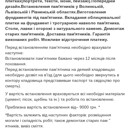
плитках(портрети, тексти, ікони, пейзажі).Попередній
дизайн.Встановлення пам'ятників у Волинській,
Львівській і Рівненській областях.Виготовлення
фундаментів під пам'ятники. Вкладання облицювальної
плитки на фундамент і тротуарною навколо пам'ятника.
Столи, лавки і огорожі з натурального каменю. Демонтаж
старих пам'ятників. Доставка пам'ятників. Гарантія
виконаних робіт. Можливе відстрочення платежу.
Перед встановленням пам'ятника необхідно врахувати
наступне:
Встановлювати пам'ятники бажано через 12 місяців після
поховання.
Перед встановленням пам'ятника на деякий кладовищах
необхідно дозвіл на в'їзд (для цього необхідно звернутись в
контору кладовища представивши паспорт та свідоцтво про
смерть).
У вартість встановлення враховуються всі необхідні матеріали
(цемент, пісок, щебінь та ін.) та робота по встановленню.
Приблизна вартість встановлення від– 9000 грн. *
*Вартість залежить від наступних факторів: розміщення
могили і складність робіт, також демонтаж старих пам "
ятників, вивіз сміття.