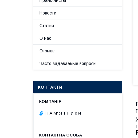
Прайс-листы
Новости
Статьи
О нас
Отзывы
Часто задаваемые вопросы
КОНТАКТИ
П А М' Я Т Н И К И