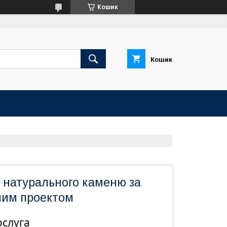
Кошик
Кошик
з натурального каменю за
ним проектом
ослуга