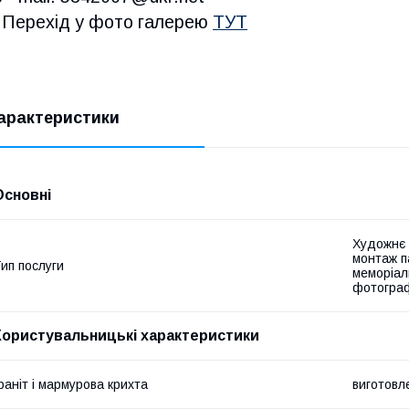
Перехід у фото галерею
ТУТ
арактеристики
Основні
Художнє 
монтаж па
ип послуги
меморіал
фотографі
Користувальницькі характеристики
раніт і мармурова крихта
виготовл