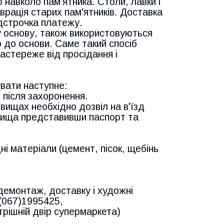
навколо пам'ятника. Столи, лавки і
врація старих пам'ятників. Доставка
ідстрочка платежу.
у основу, також використовуються
 до основи. Саме такий спосіб
застереже від просідання і
вати наступне:
 після захоронення.
ищах необхідно дозвіл на в'їзд
овища представивши паспорт та
ні матеріали (цемент, пісок, щебінь
 демонтаж, доставку і художні
(067)1995425,
трішній двір супермаркета)