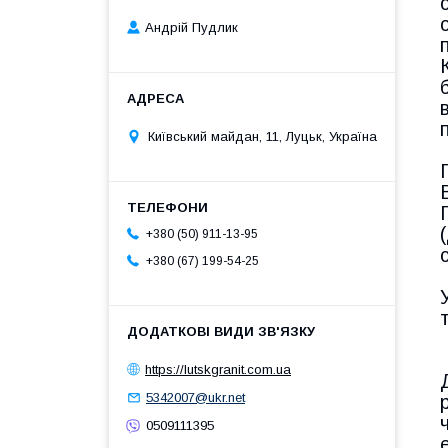
Андрій Пудлик
Київський майдан, 11, Луцьк, Україна
+380 (50) 911-13-95
+380 (67) 199-54-25
https://lutskgranit.com.ua
5342007@ukr.net
0509111395