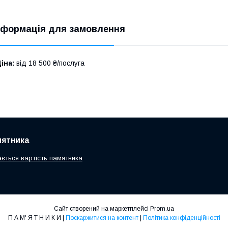
нформація для замовлення
іна:
від 18 500 ₴/послуга
мятника
ається вартість памятника
Сайт створений на маркетплейсі
Prom.ua
П А М' Я Т Н И К И |
Поскаржитися на контент
|
Політика конфіденційності