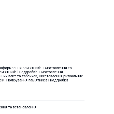
оформлення пам'ятників, Виготовлення та
м'ятників і надгробків, Виготовлення
ьних плит та табличок, Виготовлення ритуальних
й, Полірування пам'ятників і надгробків
ення та встановлення