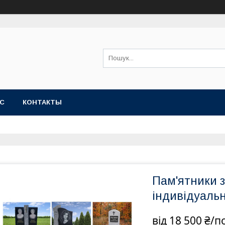
АС
КОНТАКТЫ
Пам'ятники 
індивідуаль
від
18 500 ₴/п