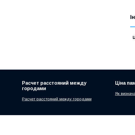
І
Ц
Расчет расстояний между
Ціна па
городами
Як визнач
Расчет расстояний между городами