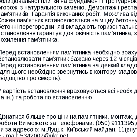
облицювальної плитки на фундамент і тротуарною 
огорожі з натурального каменю. Демонтаж і реста
пам'ятників. Гарантія виконаних робіт. Можлива в
Кожен пам’ятник встановлюється на міцну бетонн
бетонні перегородки, які вкладають горизонтально
встановлення гарантує довговічність пам’ятника, 
похилення пам’ятника.
Перед встановленням пам’ятника необхідно враху
Встановлювати пам’ятник бажано через 12 місяців
Перед встановленням пам’ятника на деякий кладов
(для цього необхідно звернутись в контору клад
свідоцтво про смерть).
У вартість встановлення враховуються всі необхід
та ін.) та робота по встановленню.
Дізнатися більше про ціни на пам'ятники, монтаж,
роботи Ви можете за телефонами: (050) 9111395,
чи за адресою: м.Луцьк, Київський майдан, 11(вну
e - mail: 5342007@ukr.net