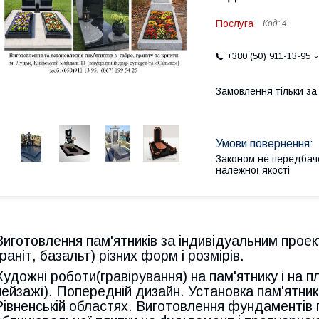
Послуга
Код:
4
+380 (50) 911-13-95
Замовлення тільки з
Законом не передбач
належної якості
Виготовлення пам'ятників за індивідуальним прое
граніт, базальт) різних форм і розмірів.
Художні роботи(гравірування) на пам'ятнику і на пл
пейзажі). Попередній дизайн. Установка пам'ятників
Рівненській областях. Виготовлення фундаментів 